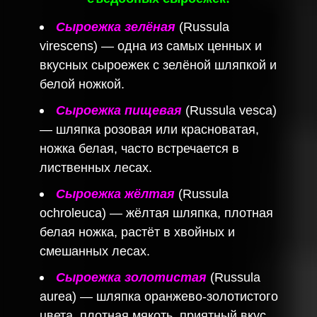
Сыроежка зелёная
(Russula
virescens) — одна из самых ценных и
вкусных сыроежек с зелёной шляпкой и
белой ножкой.
Сыроежка пищевая
(Russula vesca)
— шляпка розовая или красноватая,
ножка белая, часто встречается в
лиственных лесах.
Сыроежка жёлтая
(Russula
ochroleuca) — жёлтая шляпка, плотная
белая ножка, растёт в хвойных и
смешанных лесах.
Сыроежка золотистая
(Russula
aurea) — шляпка оранжево-золотистого
цвета, плотная мякоть, приятный вкус.